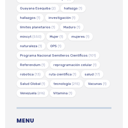
Guayana Esequiba
(2)
hallazgo
(1)
hallazgos
(1)
investigación
(1)
límites planetarios
(1)
Maduro
(1)
mincyt
(550)
Mujer
(1)
mujeres
(1)
naturaleza
(1)
OPS
(1)
Programa Nacional Semilleros Científicos
(101)
Referendum
(1)
reprogramación celular
(1)
robotica
(13)
ruta científica
(1)
salud
(17)
Salud Global
(1)
tecnología
(215)
Vacunas
(1)
Venezuela
(616)
Vitamina
(1)
MENU