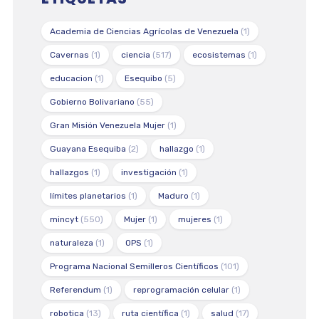
Academia de Ciencias Agrícolas de Venezuela
(1)
Cavernas
(1)
ciencia
(517)
ecosistemas
(1)
educacion
(1)
Esequibo
(5)
Gobierno Bolivariano
(55)
Gran Misión Venezuela Mujer
(1)
Guayana Esequiba
(2)
hallazgo
(1)
hallazgos
(1)
investigación
(1)
límites planetarios
(1)
Maduro
(1)
mincyt
(550)
Mujer
(1)
mujeres
(1)
naturaleza
(1)
OPS
(1)
Programa Nacional Semilleros Científicos
(101)
Referendum
(1)
reprogramación celular
(1)
robotica
(13)
ruta científica
(1)
salud
(17)