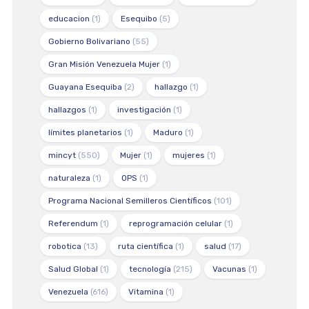
educacion
(1)
Esequibo
(5)
Gobierno Bolivariano
(55)
Gran Misión Venezuela Mujer
(1)
Guayana Esequiba
(2)
hallazgo
(1)
hallazgos
(1)
investigación
(1)
límites planetarios
(1)
Maduro
(1)
mincyt
(550)
Mujer
(1)
mujeres
(1)
naturaleza
(1)
OPS
(1)
Programa Nacional Semilleros Científicos
(101)
Referendum
(1)
reprogramación celular
(1)
robotica
(13)
ruta científica
(1)
salud
(17)
Salud Global
(1)
tecnología
(215)
Vacunas
(1)
Venezuela
(616)
Vitamina
(1)