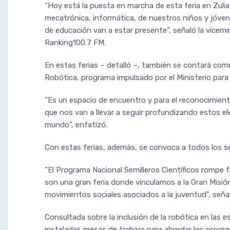
“Hoy está la puesta en marcha de esta feria en Zulia
mecatrónica, informática, de nuestros niños y jóvene
de educación van a estar presente”, señaló la vicemi
Ranking100.7 FM.
En estas ferias – detalló –, también se contará com
Robótica, programa impulsado por el Ministerio para 
“Es un espacio de encuentro y para el reconocimien
que nos van a llevar a seguir profundizando estos 
mundo”, enfatizó.
Con estas ferias, además, se convoca a todos los se
“El Programa Nacional Semilleros Científicos rompe 
son una gran feria donde vinculamos a la Gran Misió
movimientos sociales asociados a la juventud”, seña
Consultada sobre la inclusión de la robótica en las 
instaladas mesas de trabajo para abordar los progra