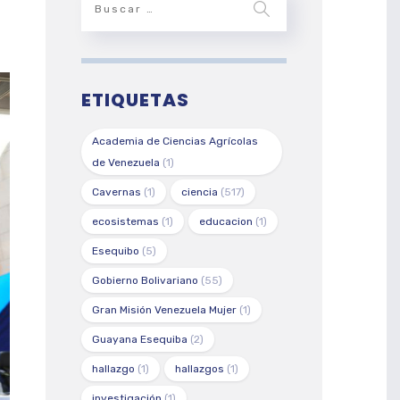
ETIQUETAS
Academia de Ciencias Agrícolas
de Venezuela
(1)
Cavernas
(1)
ciencia
(517)
ecosistemas
(1)
educacion
(1)
Esequibo
(5)
Gobierno Bolivariano
(55)
Gran Misión Venezuela Mujer
(1)
Guayana Esequiba
(2)
hallazgo
(1)
hallazgos
(1)
investigación
(1)