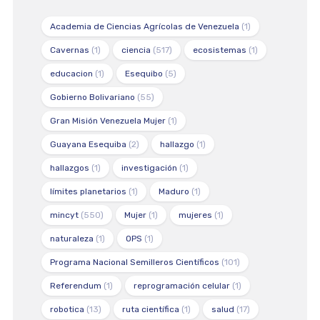
Academia de Ciencias Agrícolas de Venezuela
(1)
Cavernas
(1)
ciencia
(517)
ecosistemas
(1)
educacion
(1)
Esequibo
(5)
Gobierno Bolivariano
(55)
Gran Misión Venezuela Mujer
(1)
Guayana Esequiba
(2)
hallazgo
(1)
hallazgos
(1)
investigación
(1)
límites planetarios
(1)
Maduro
(1)
mincyt
(550)
Mujer
(1)
mujeres
(1)
naturaleza
(1)
OPS
(1)
Programa Nacional Semilleros Científicos
(101)
Referendum
(1)
reprogramación celular
(1)
robotica
(13)
ruta científica
(1)
salud
(17)