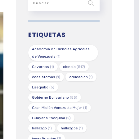
ETIQUETAS
Academia de Ciencias Agrícolas
de Venezuela
(1)
Cavernas
(1)
ciencia
(517)
ecosistemas
(1)
educacion
(1)
Esequibo
(5)
Gobierno Bolivariano
(55)
Gran Misión Venezuela Mujer
(1)
Guayana Esequiba
(2)
hallazgo
(1)
hallazgos
(1)
investigación
(1)