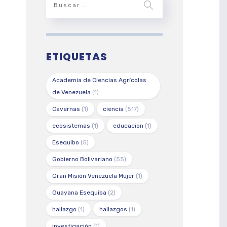
ETIQUETAS
Academia de Ciencias Agrícolas
de Venezuela
(1)
Cavernas
(1)
ciencia
(517)
ecosistemas
(1)
educacion
(1)
Esequibo
(5)
Gobierno Bolivariano
(55)
Gran Misión Venezuela Mujer
(1)
Guayana Esequiba
(2)
hallazgo
(1)
hallazgos
(1)
investigación
(1)