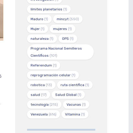
límites planetarios
(1)
Maduro
(1)
mincyt
(550)
Mujer
(1)
mujeres
(1)
naturaleza
(1)
OPS
(1)
Programa Nacional Semilleros
Científicos
(101)
Referendum
(1)
reprogramación celular
(1)
ó
robotica
(13)
ruta científica
(1)
salud
(17)
Salud Global
(1)
4
tecnología
(215)
Vacunas
(1)
Venezuela
(616)
Vitamina
(1)