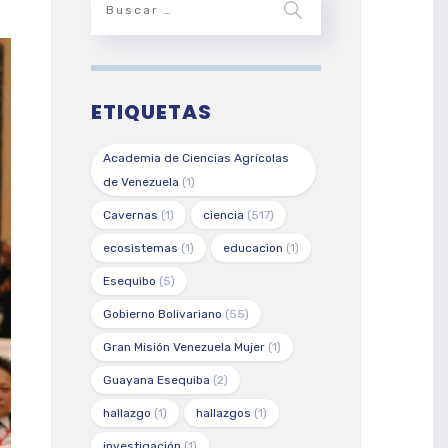
ETIQUETAS
Academia de Ciencias Agrícolas
de Venezuela
(1)
Cavernas
(1)
ciencia
(517)
ecosistemas
(1)
educacion
(1)
Esequibo
(5)
Gobierno Bolivariano
(55)
Gran Misión Venezuela Mujer
(1)
Guayana Esequiba
(2)
hallazgo
(1)
hallazgos
(1)
investigación
(1)