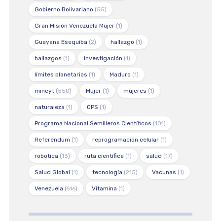
Gobierno Bolivariano
(55)
Gran Misión Venezuela Mujer
(1)
Guayana Esequiba
(2)
hallazgo
(1)
hallazgos
(1)
investigación
(1)
límites planetarios
(1)
Maduro
(1)
mincyt
(550)
Mujer
(1)
mujeres
(1)
naturaleza
(1)
OPS
(1)
Programa Nacional Semilleros Científicos
(101)
Referendum
(1)
reprogramación celular
(1)
robotica
(13)
ruta científica
(1)
salud
(17)
Salud Global
(1)
tecnología
(215)
Vacunas
(1)
Venezuela
(616)
Vitamina
(1)