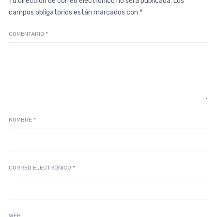
Tu dirección de correo electrónico no será publicada.
Los
campos obligatorios están marcados con
*
COMENTARIO
*
NOMBRE
*
CORREO ELECTRÓNICO
*
WEB