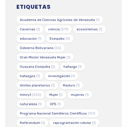
ETIQUETAS
Academia de Ciencias Agrícolas de Venezuela
(1)
Cavernas
(1)
ciencia
(517)
ecosistemas
(1)
educacion
(1)
Esequibo
(5)
Gobierno Bolivariano
(55)
Gran Misión Venezuela Mujer
(1)
Guayana Esequiba
(2)
hallazgo
(1)
hallazgos
(1)
investigación
(1)
límites planetarios
(1)
Maduro
(1)
mincyt
(550)
Mujer
(1)
mujeres
(1)
naturaleza
(1)
OPS
(1)
Programa Nacional Semilleros Científicos
(101)
Referendum
(1)
reprogramación celular
(1)