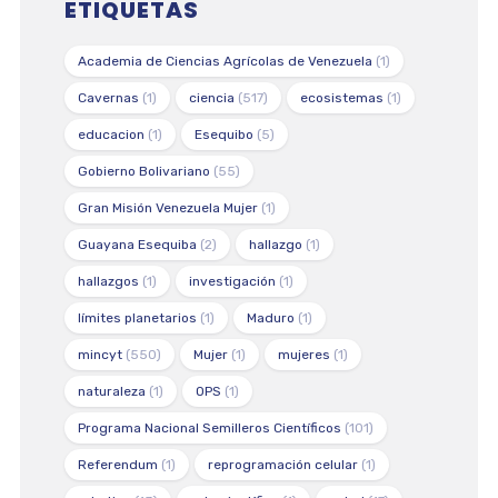
ETIQUETAS
Academia de Ciencias Agrícolas de Venezuela
(1)
Cavernas
(1)
ciencia
(517)
ecosistemas
(1)
educacion
(1)
Esequibo
(5)
Gobierno Bolivariano
(55)
Gran Misión Venezuela Mujer
(1)
Guayana Esequiba
(2)
hallazgo
(1)
hallazgos
(1)
investigación
(1)
límites planetarios
(1)
Maduro
(1)
mincyt
(550)
Mujer
(1)
mujeres
(1)
naturaleza
(1)
OPS
(1)
Programa Nacional Semilleros Científicos
(101)
Referendum
(1)
reprogramación celular
(1)