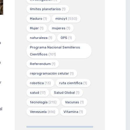
límites planetarios
(1)
Maduro
(1)
mincyt
(550)
Mujer
(1)
mujeres
(1)
naturaleza
(1)
OPS
(1)
a
Programa Nacional Semilleros
Científicos
(101)
o
Referendum
(1)
reprogramación celular
(1)
y
robotica
(13)
ruta científica
(1)
salud
(17)
Salud Global
(1)
tecnología
(215)
Vacunas
(1)
al
Venezuela
(616)
Vitamina
(1)