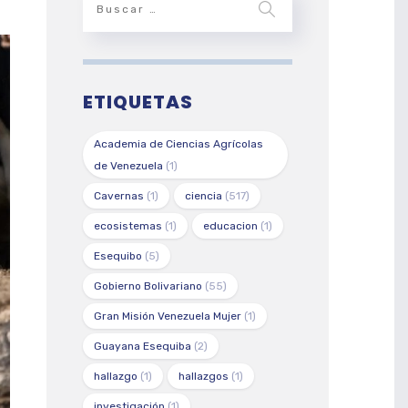
ETIQUETAS
Academia de Ciencias Agrícolas
de Venezuela
(1)
Cavernas
(1)
ciencia
(517)
ecosistemas
(1)
educacion
(1)
Esequibo
(5)
Gobierno Bolivariano
(55)
Gran Misión Venezuela Mujer
(1)
Guayana Esequiba
(2)
hallazgo
(1)
hallazgos
(1)
investigación
(1)