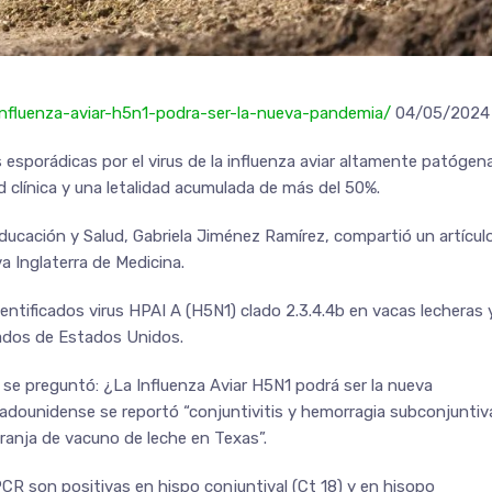
influenza-aviar-h5n1-podra-ser-la-nueva-pandemia/
04/05/2024
esporádicas por el virus de la influenza aviar altamente patógen
 clínica y una letalidad acumulada de más del 50%.
Educación y Salud, Gabriela Jiménez Ramírez, compartió un artícul
a Inglaterra de Medicina.
entificados virus HPAI A (H5N1) clado 2.3.4.4b en vacas lecheras 
tados de Estados Unidos.
a se preguntó: ¿La Influenza Aviar H5N1 podrá ser la nueva
adounidense se reportó “conjuntivitis y hemorragia subconjuntiv
granja de vacuno de leche en Texas”.
PCR son positivas en hispo conjuntival (Ct 18) y en hisopo