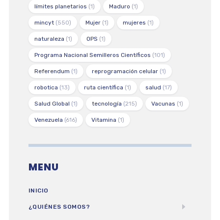
límites planetarios
(1)
Maduro
(1)
mincyt
(550)
Mujer
(1)
mujeres
(1)
naturaleza
(1)
OPS
(1)
Programa Nacional Semilleros Científicos
(101)
Referendum
(1)
reprogramación celular
(1)
robotica
(13)
ruta científica
(1)
salud
(17)
Salud Global
(1)
tecnología
(215)
Vacunas
(1)
Venezuela
(616)
Vitamina
(1)
MENU
INICIO
¿QUIÉNES SOMOS?