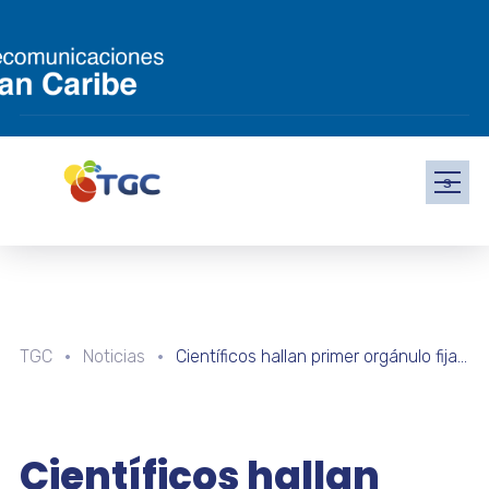
s
TGC
Noticias
Científicos hallan primer orgánulo fijador de nitrógeno dentro de una célula eucariota
Científicos hallan