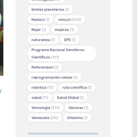
límites planetarios
(1)
Maduro
(1)
mincyt
(550)
Mujer
(1)
mujeres
(1)
naturaleza
(1)
OPS
(1)
Programa Nacional Semilleros
Científicos
(101)
Referendum
(1)
reprogramación celular
(1)
robotica
(13)
ruta científica
(1)
/
salud
(17)
Salud Global
(1)
tecnología
(215)
Vacunas
(1)
Venezuela
(616)
Vitamina
(1)