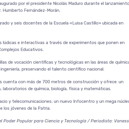
 inaugurado por el presidente Nicolás Maduro durante el lanzamient
 Dr. Humberto Fernández-Morán.
rado y seis docentes de la Escuela «Luisa Castillo» ubicada en
es lúdicas e interactivas a través de experimentos que ponen en
 Complejos Educativos.
illas de vocación científicas y tecnológicas en las áreas de químic
 ingeniería, preservando el talento científico nacional.
ias cuenta con más de 700 metros de construcción y ofrece: un
, laboratorios de química, biología, física y matemáticas.
pacio y telecomunicaciones; un nuevo Infocentro y un mega núcle
e los jóvenes de la Patria.
el Poder Popular para Ciencia y Tecnología / Periodista: Vanes