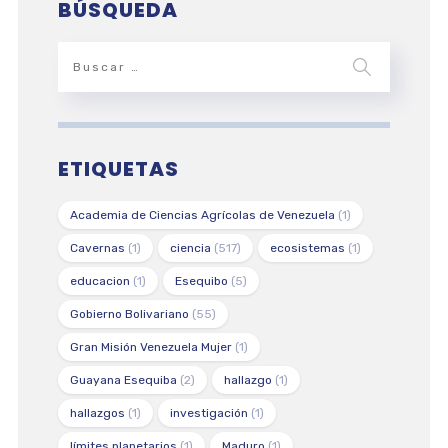
BÚSQUEDA
ETIQUETAS
Academia de Ciencias Agrícolas de Venezuela
(1)
Cavernas
(1)
ciencia
(517)
ecosistemas
(1)
educacion
(1)
Esequibo
(5)
Gobierno Bolivariano
(55)
Gran Misión Venezuela Mujer
(1)
Guayana Esequiba
(2)
hallazgo
(1)
hallazgos
(1)
investigación
(1)
límites planetarios
(1)
Maduro
(1)