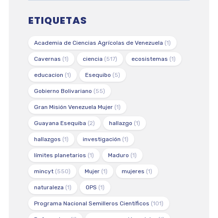
ETIQUETAS
Academia de Ciencias Agrícolas de Venezuela
(1)
Cavernas
(1)
ciencia
(517)
ecosistemas
(1)
educacion
(1)
Esequibo
(5)
Gobierno Bolivariano
(55)
Gran Misión Venezuela Mujer
(1)
Guayana Esequiba
(2)
hallazgo
(1)
hallazgos
(1)
investigación
(1)
límites planetarios
(1)
Maduro
(1)
mincyt
(550)
Mujer
(1)
mujeres
(1)
naturaleza
(1)
OPS
(1)
Programa Nacional Semilleros Científicos
(101)