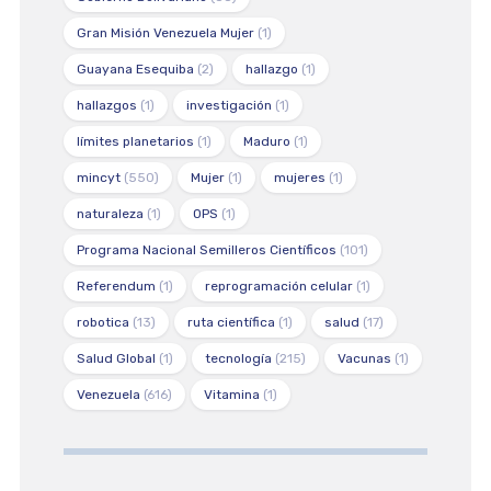
Gran Misión Venezuela Mujer
(1)
Guayana Esequiba
(2)
hallazgo
(1)
hallazgos
(1)
investigación
(1)
límites planetarios
(1)
Maduro
(1)
mincyt
(550)
Mujer
(1)
mujeres
(1)
naturaleza
(1)
OPS
(1)
Programa Nacional Semilleros Científicos
(101)
Referendum
(1)
reprogramación celular
(1)
robotica
(13)
ruta científica
(1)
salud
(17)
Salud Global
(1)
tecnología
(215)
Vacunas
(1)
Venezuela
(616)
Vitamina
(1)