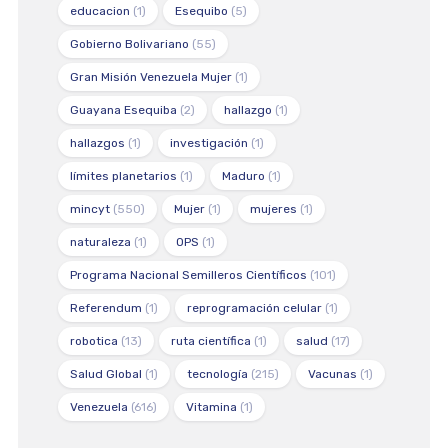
educacion
(1)
Esequibo
(5)
Gobierno Bolivariano
(55)
Gran Misión Venezuela Mujer
(1)
Guayana Esequiba
(2)
hallazgo
(1)
hallazgos
(1)
investigación
(1)
límites planetarios
(1)
Maduro
(1)
mincyt
(550)
Mujer
(1)
mujeres
(1)
naturaleza
(1)
OPS
(1)
Programa Nacional Semilleros Científicos
(101)
Referendum
(1)
reprogramación celular
(1)
robotica
(13)
ruta científica
(1)
salud
(17)
Salud Global
(1)
tecnología
(215)
Vacunas
(1)
Venezuela
(616)
Vitamina
(1)