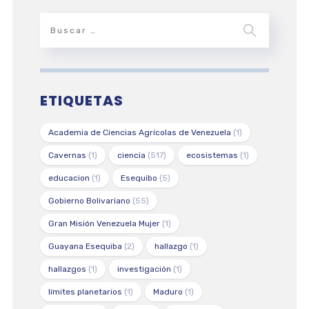
ETIQUETAS
Academia de Ciencias Agrícolas de Venezuela
(1)
Cavernas
(1)
ciencia
(517)
ecosistemas
(1)
educacion
(1)
Esequibo
(5)
Gobierno Bolivariano
(55)
Gran Misión Venezuela Mujer
(1)
Guayana Esequiba
(2)
hallazgo
(1)
hallazgos
(1)
investigación
(1)
límites planetarios
(1)
Maduro
(1)