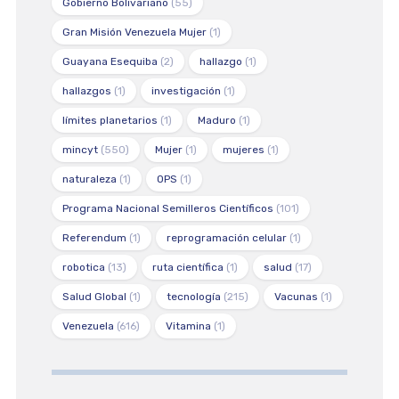
Gobierno Bolivariano
(55)
Gran Misión Venezuela Mujer
(1)
Guayana Esequiba
(2)
hallazgo
(1)
hallazgos
(1)
investigación
(1)
límites planetarios
(1)
Maduro
(1)
mincyt
(550)
Mujer
(1)
mujeres
(1)
naturaleza
(1)
OPS
(1)
Programa Nacional Semilleros Científicos
(101)
Referendum
(1)
reprogramación celular
(1)
robotica
(13)
ruta científica
(1)
salud
(17)
Salud Global
(1)
tecnología
(215)
Vacunas
(1)
Venezuela
(616)
Vitamina
(1)