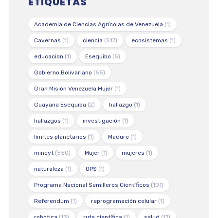
ETIQUETAS
Academia de Ciencias Agrícolas de Venezuela
(1)
Cavernas
(1)
ciencia
(517)
ecosistemas
(1)
educacion
(1)
Esequibo
(5)
Gobierno Bolivariano
(55)
Gran Misión Venezuela Mujer
(1)
Guayana Esequiba
(2)
hallazgo
(1)
hallazgos
(1)
investigación
(1)
límites planetarios
(1)
Maduro
(1)
mincyt
(550)
Mujer
(1)
mujeres
(1)
naturaleza
(1)
OPS
(1)
Programa Nacional Semilleros Científicos
(101)
Referendum
(1)
reprogramación celular
(1)
robotica
(13)
ruta científica
(1)
salud
(17)