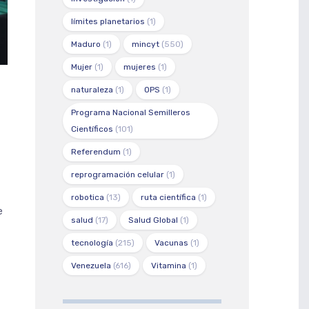
límites planetarios
(1)
Maduro
(1)
mincyt
(550)
Mujer
(1)
mujeres
(1)
naturaleza
(1)
OPS
(1)
Programa Nacional Semilleros
Científicos
(101)
Referendum
(1)
reprogramación celular
(1)
robotica
(13)
ruta científica
(1)
e
salud
(17)
Salud Global
(1)
tecnología
(215)
Vacunas
(1)
Venezuela
(616)
Vitamina
(1)