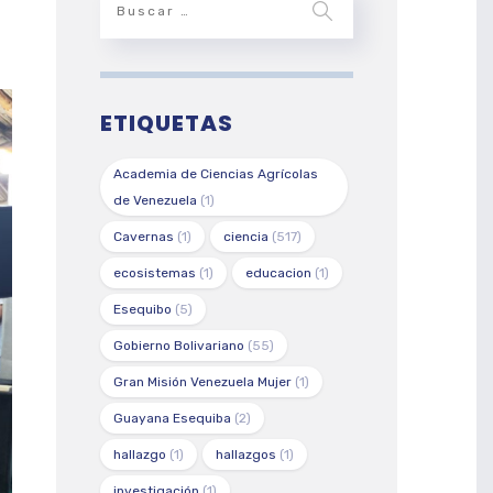
ETIQUETAS
Academia de Ciencias Agrícolas
de Venezuela
(1)
Cavernas
(1)
ciencia
(517)
ecosistemas
(1)
educacion
(1)
Esequibo
(5)
Gobierno Bolivariano
(55)
Gran Misión Venezuela Mujer
(1)
Guayana Esequiba
(2)
hallazgo
(1)
hallazgos
(1)
investigación
(1)