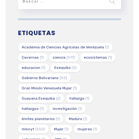
ETIQUETAS
Academia de Ciencias Agrícolas de Venezuela
(1)
Cavernas
(1)
ciencia
(517)
ecosistemas
(1)
educacion
(1)
Esequibo
(5)
Gobierno Bolivariano
(55)
Gran Misión Venezuela Mujer
(1)
Guayana Esequiba
(2)
hallazgo
(1)
hallazgos
(1)
investigación
(1)
límites planetarios
(1)
Maduro
(1)
mincyt
(550)
Mujer
(1)
mujeres
(1)