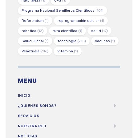
naturaleza
(1)
OPS
(1)
Programa Nacional Semilleros Científicos
(101)
Referendum
(1)
reprogramación celular
(1)
robotica
(13)
ruta científica
(1)
salud
(17)
Salud Global
(1)
tecnología
(215)
Vacunas
(1)
Venezuela
(616)
Vitamina
(1)
MENU
INICIO
¿QUIÉNES SOMOS?
SERVICIOS
NUESTRA RED
NOTICIAS