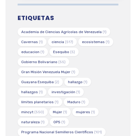
ETIQUETAS
Academia de Ciencias Agrícolas de Venezuela
(1)
Cavernas
(1)
ciencia
(517)
ecosistemas
(1)
educacion
(1)
Esequibo
(5)
Gobierno Bolivariano
(55)
Gran Misión Venezuela Mujer
(1)
Guayana Esequiba
(2)
hallazgo
(1)
hallazgos
(1)
investigación
(1)
límites planetarios
(1)
Maduro
(1)
mincyt
(550)
Mujer
(1)
mujeres
(1)
naturaleza
(1)
OPS
(1)
Programa Nacional Semilleros Científicos
(101)