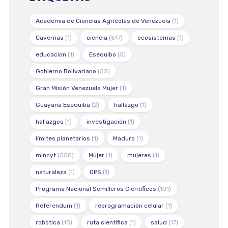
Academia de Ciencias Agrícolas de Venezuela
(1)
Cavernas
(1)
ciencia
(517)
ecosistemas
(1)
educacion
(1)
Esequibo
(5)
Gobierno Bolivariano
(55)
Gran Misión Venezuela Mujer
(1)
Guayana Esequiba
(2)
hallazgo
(1)
hallazgos
(1)
investigación
(1)
límites planetarios
(1)
Maduro
(1)
mincyt
(550)
Mujer
(1)
mujeres
(1)
naturaleza
(1)
OPS
(1)
Programa Nacional Semilleros Científicos
(101)
Referendum
(1)
reprogramación celular
(1)
robotica
(13)
ruta científica
(1)
salud
(17)