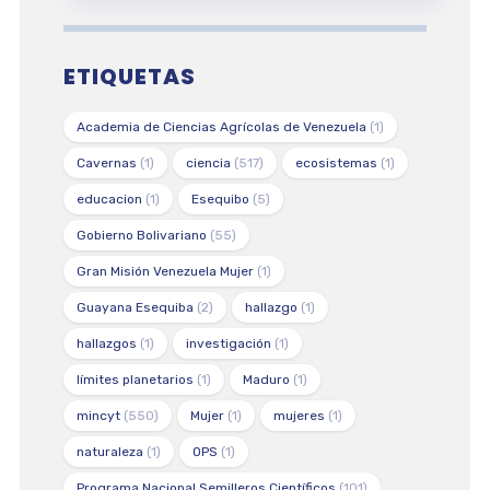
ETIQUETAS
Academia de Ciencias Agrícolas de Venezuela
(1)
Cavernas
(1)
ciencia
(517)
ecosistemas
(1)
educacion
(1)
Esequibo
(5)
Gobierno Bolivariano
(55)
Gran Misión Venezuela Mujer
(1)
Guayana Esequiba
(2)
hallazgo
(1)
hallazgos
(1)
investigación
(1)
límites planetarios
(1)
Maduro
(1)
mincyt
(550)
Mujer
(1)
mujeres
(1)
naturaleza
(1)
OPS
(1)
Programa Nacional Semilleros Científicos
(101)