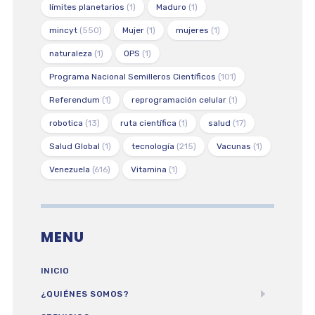
límites planetarios
(1)
Maduro
(1)
mincyt
(550)
Mujer
(1)
mujeres
(1)
naturaleza
(1)
OPS
(1)
Programa Nacional Semilleros Científicos
(101)
Referendum
(1)
reprogramación celular
(1)
robotica
(13)
ruta científica
(1)
salud
(17)
Salud Global
(1)
tecnología
(215)
Vacunas
(1)
Venezuela
(616)
Vitamina
(1)
MENU
INICIO
¿QUIÉNES SOMOS?