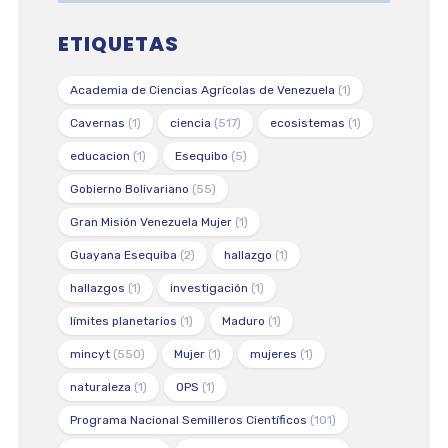
ETIQUETAS
Academia de Ciencias Agrícolas de Venezuela
(1)
Cavernas
(1)
ciencia
(517)
ecosistemas
(1)
educacion
(1)
Esequibo
(5)
Gobierno Bolivariano
(55)
Gran Misión Venezuela Mujer
(1)
Guayana Esequiba
(2)
hallazgo
(1)
hallazgos
(1)
investigación
(1)
límites planetarios
(1)
Maduro
(1)
mincyt
(550)
Mujer
(1)
mujeres
(1)
naturaleza
(1)
OPS
(1)
Programa Nacional Semilleros Científicos
(101)