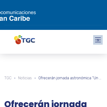
s
TGC
Noticias
Ofrecerán jornada astronómica “Un Día Sin Sombra” en Táchira
Ofrecerán jornada