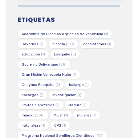
ETIQUETAS
Academia de Ciencias Agrícolas de Venezuela
(1)
Cavernas
(1)
ciencia
(517)
ecosistemas
(1)
educacion
(1)
Esequibo
(5)
Gobierno Bolivariano
(55)
Gran Misión Venezuela Mujer
(1)
Guayana Esequiba
(2)
hallazgo
(1)
hallazgos
(1)
investigación
(1)
límites planetarios
(1)
Maduro
(1)
mincyt
(550)
Mujer
(1)
mujeres
(1)
naturaleza
(1)
OPS
(1)
Programa Nacional Semilleros Científicos
(101)