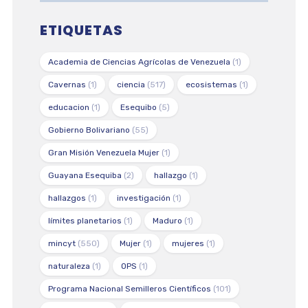
ETIQUETAS
Academia de Ciencias Agrícolas de Venezuela
(1)
Cavernas
(1)
ciencia
(517)
ecosistemas
(1)
educacion
(1)
Esequibo
(5)
Gobierno Bolivariano
(55)
Gran Misión Venezuela Mujer
(1)
Guayana Esequiba
(2)
hallazgo
(1)
hallazgos
(1)
investigación
(1)
límites planetarios
(1)
Maduro
(1)
mincyt
(550)
Mujer
(1)
mujeres
(1)
naturaleza
(1)
OPS
(1)
Programa Nacional Semilleros Científicos
(101)