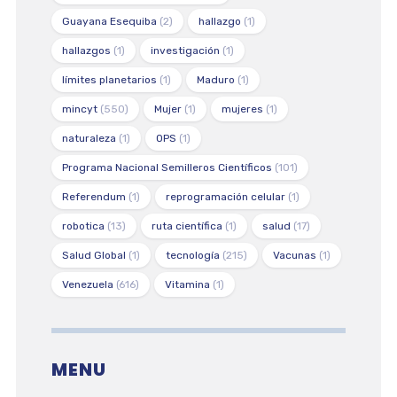
Guayana Esequiba
(2)
hallazgo
(1)
hallazgos
(1)
investigación
(1)
límites planetarios
(1)
Maduro
(1)
mincyt
(550)
Mujer
(1)
mujeres
(1)
naturaleza
(1)
OPS
(1)
Programa Nacional Semilleros Científicos
(101)
Referendum
(1)
reprogramación celular
(1)
robotica
(13)
ruta científica
(1)
salud
(17)
Salud Global
(1)
tecnología
(215)
Vacunas
(1)
Venezuela
(616)
Vitamina
(1)
MENU