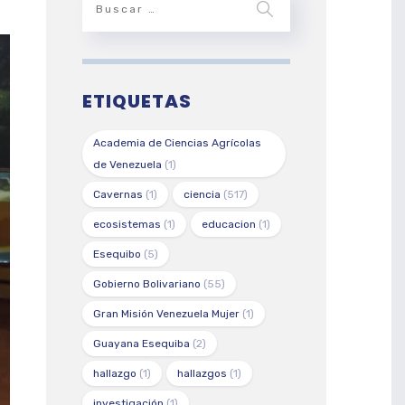
ETIQUETAS
Academia de Ciencias Agrícolas
de Venezuela
(1)
Cavernas
(1)
ciencia
(517)
ecosistemas
(1)
educacion
(1)
Esequibo
(5)
Gobierno Bolivariano
(55)
Gran Misión Venezuela Mujer
(1)
Guayana Esequiba
(2)
hallazgo
(1)
hallazgos
(1)
investigación
(1)