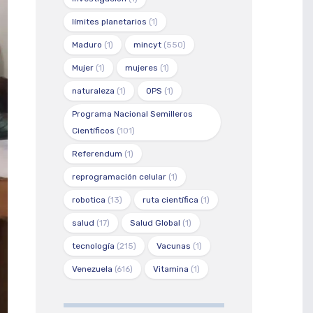
límites planetarios
(1)
Maduro
(1)
mincyt
(550)
Mujer
(1)
mujeres
(1)
naturaleza
(1)
OPS
(1)
Programa Nacional Semilleros
Científicos
(101)
Referendum
(1)
reprogramación celular
(1)
robotica
(13)
ruta científica
(1)
salud
(17)
Salud Global
(1)
tecnología
(215)
Vacunas
(1)
Venezuela
(616)
Vitamina
(1)