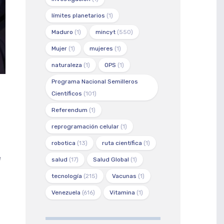
límites planetarios
(1)
Maduro
(1)
mincyt
(550)
Mujer
(1)
mujeres
(1)
naturaleza
(1)
OPS
(1)
Programa Nacional Semilleros
Científicos
(101)
Referendum
(1)
reprogramación celular
(1)
robotica
(13)
ruta científica
(1)
e
salud
(17)
Salud Global
(1)
tecnología
(215)
Vacunas
(1)
Venezuela
(616)
Vitamina
(1)