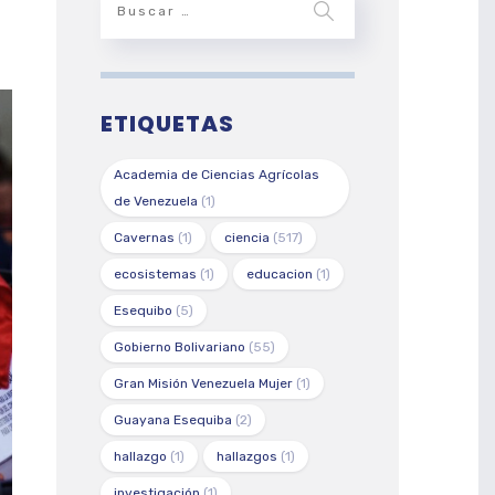
ETIQUETAS
Academia de Ciencias Agrícolas
de Venezuela
(1)
Cavernas
(1)
ciencia
(517)
ecosistemas
(1)
educacion
(1)
Esequibo
(5)
Gobierno Bolivariano
(55)
Gran Misión Venezuela Mujer
(1)
Guayana Esequiba
(2)
hallazgo
(1)
hallazgos
(1)
investigación
(1)