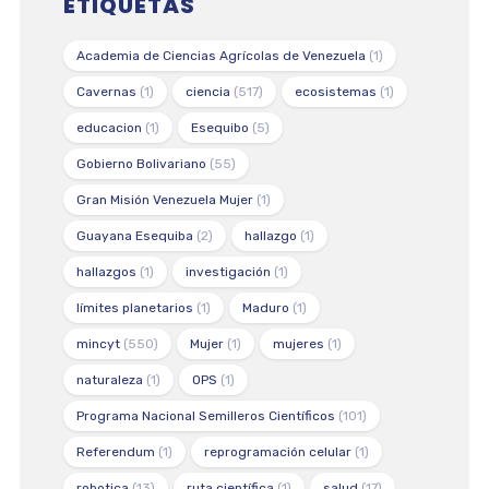
ETIQUETAS
Academia de Ciencias Agrícolas de Venezuela
(1)
Cavernas
(1)
ciencia
(517)
ecosistemas
(1)
educacion
(1)
Esequibo
(5)
Gobierno Bolivariano
(55)
Gran Misión Venezuela Mujer
(1)
Guayana Esequiba
(2)
hallazgo
(1)
hallazgos
(1)
investigación
(1)
límites planetarios
(1)
Maduro
(1)
mincyt
(550)
Mujer
(1)
mujeres
(1)
naturaleza
(1)
OPS
(1)
Programa Nacional Semilleros Científicos
(101)
Referendum
(1)
reprogramación celular
(1)
robotica
(13)
ruta científica
(1)
salud
(17)