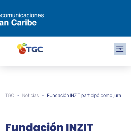
s
TGC
Noticias
Fundación INZIT participó como jurado en la II TecnoFingNova en Zulia
Fundación INZIT