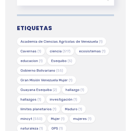
ETIQUETAS
Academia de Ciencias Agrícolas de Venezuela
(1)
Cavernas
(1)
ciencia
(517)
ecosistemas
(1)
educacion
(1)
Esequibo
(5)
Gobierno Bolivariano
(55)
Gran Misión Venezuela Mujer
(1)
Guayana Esequiba
(2)
hallazgo
(1)
hallazgos
(1)
investigación
(1)
límites planetarios
(1)
Maduro
(1)
mincyt
(550)
Mujer
(1)
mujeres
(1)
naturaleza
(1)
OPS
(1)