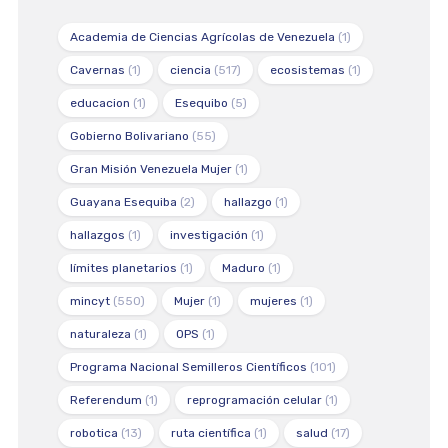
Academia de Ciencias Agrícolas de Venezuela
(1)
Cavernas
(1)
ciencia
(517)
ecosistemas
(1)
educacion
(1)
Esequibo
(5)
Gobierno Bolivariano
(55)
Gran Misión Venezuela Mujer
(1)
Guayana Esequiba
(2)
hallazgo
(1)
hallazgos
(1)
investigación
(1)
límites planetarios
(1)
Maduro
(1)
mincyt
(550)
Mujer
(1)
mujeres
(1)
naturaleza
(1)
OPS
(1)
Programa Nacional Semilleros Científicos
(101)
Referendum
(1)
reprogramación celular
(1)
robotica
(13)
ruta científica
(1)
salud
(17)