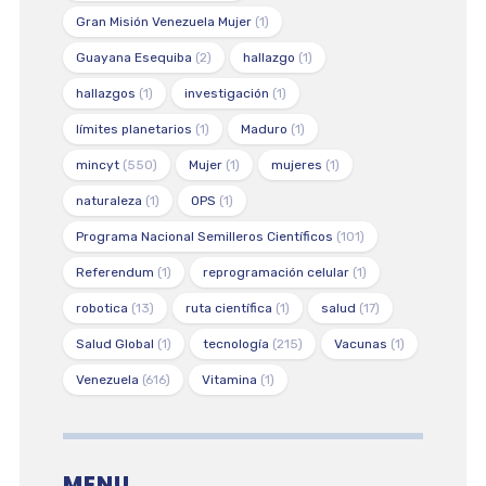
Gran Misión Venezuela Mujer
(1)
Guayana Esequiba
(2)
hallazgo
(1)
hallazgos
(1)
investigación
(1)
límites planetarios
(1)
Maduro
(1)
mincyt
(550)
Mujer
(1)
mujeres
(1)
naturaleza
(1)
OPS
(1)
Programa Nacional Semilleros Científicos
(101)
Referendum
(1)
reprogramación celular
(1)
robotica
(13)
ruta científica
(1)
salud
(17)
Salud Global
(1)
tecnología
(215)
Vacunas
(1)
Venezuela
(616)
Vitamina
(1)
MENU