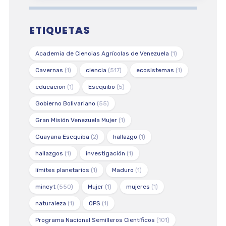
ETIQUETAS
Academia de Ciencias Agrícolas de Venezuela
(1)
Cavernas
(1)
ciencia
(517)
ecosistemas
(1)
educacion
(1)
Esequibo
(5)
Gobierno Bolivariano
(55)
Gran Misión Venezuela Mujer
(1)
Guayana Esequiba
(2)
hallazgo
(1)
hallazgos
(1)
investigación
(1)
límites planetarios
(1)
Maduro
(1)
mincyt
(550)
Mujer
(1)
mujeres
(1)
naturaleza
(1)
OPS
(1)
Programa Nacional Semilleros Científicos
(101)