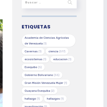
ETIQUETAS
Academia de Ciencias Agrícolas
de Venezuela
(1)
Cavernas
(1)
ciencia
(517)
ecosistemas
(1)
educacion
(1)
Esequibo
(5)
Gobierno Bolivariano
(55)
Gran Misión Venezuela Mujer
(1)
Guayana Esequiba
(2)
hallazgo
(1)
hallazgos
(1)
investigación
(1)