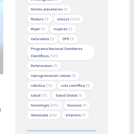
límites planetarios
(1)
Maduro
(1)
mincyt
(550)
Mujer
(1)
mujeres
(1)
naturaleza
(1)
OPS
(1)
Programa Nacional Semilleros
Científicos
(101)
Referendum
(1)
reprogramación celular
(1)
robotica
(13)
ruta científica
(1)
salud
(17)
Salud Global
(1)
tecnología
(215)
Vacunas
(1)
l
Venezuela
(616)
Vitamina
(1)