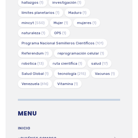
hallazgos
(1)
investigación
(1)
límites planetarios
(1)
Maduro
(1)
mincyt
(550)
Mujer
(1)
mujeres
(1)
naturaleza
(1)
OPS
(1)
Programa Nacional Semilleros Científicos
(101)
Referendum
(1)
reprogramación celular
(1)
robotica
(13)
ruta científica
(1)
salud
(17)
Salud Global
(1)
tecnología
(215)
Vacunas
(1)
Venezuela
(616)
Vitamina
(1)
MENU
INICIO