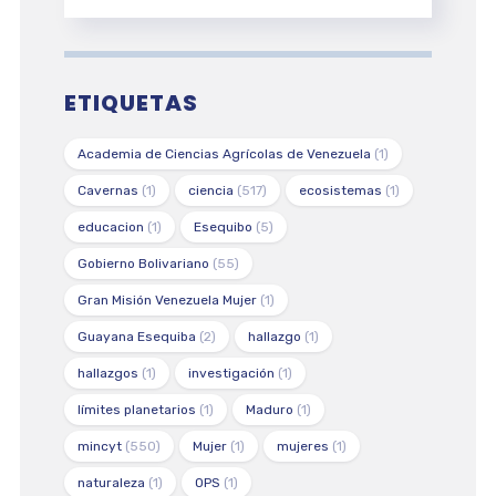
ETIQUETAS
Academia de Ciencias Agrícolas de Venezuela
(1)
Cavernas
(1)
ciencia
(517)
ecosistemas
(1)
educacion
(1)
Esequibo
(5)
Gobierno Bolivariano
(55)
Gran Misión Venezuela Mujer
(1)
Guayana Esequiba
(2)
hallazgo
(1)
hallazgos
(1)
investigación
(1)
límites planetarios
(1)
Maduro
(1)
mincyt
(550)
Mujer
(1)
mujeres
(1)
naturaleza
(1)
OPS
(1)