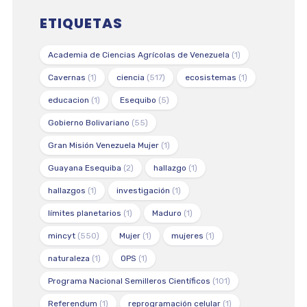
ETIQUETAS
Academia de Ciencias Agrícolas de Venezuela
(1)
Cavernas
(1)
ciencia
(517)
ecosistemas
(1)
educacion
(1)
Esequibo
(5)
Gobierno Bolivariano
(55)
Gran Misión Venezuela Mujer
(1)
Guayana Esequiba
(2)
hallazgo
(1)
hallazgos
(1)
investigación
(1)
límites planetarios
(1)
Maduro
(1)
mincyt
(550)
Mujer
(1)
mujeres
(1)
naturaleza
(1)
OPS
(1)
Programa Nacional Semilleros Científicos
(101)
Referendum
(1)
reprogramación celular
(1)