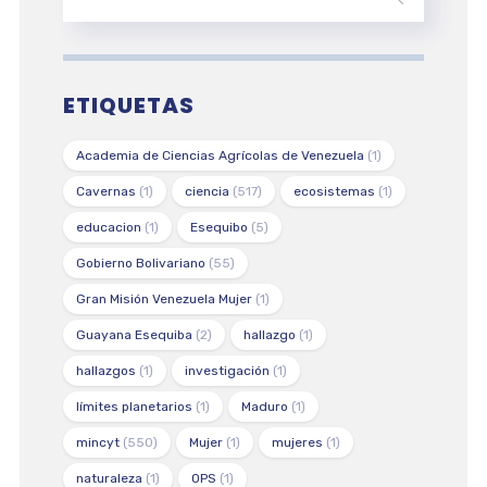
ETIQUETAS
Academia de Ciencias Agrícolas de Venezuela
(1)
Cavernas
(1)
ciencia
(517)
ecosistemas
(1)
educacion
(1)
Esequibo
(5)
Gobierno Bolivariano
(55)
Gran Misión Venezuela Mujer
(1)
Guayana Esequiba
(2)
hallazgo
(1)
hallazgos
(1)
investigación
(1)
límites planetarios
(1)
Maduro
(1)
mincyt
(550)
Mujer
(1)
mujeres
(1)
naturaleza
(1)
OPS
(1)