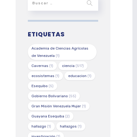
ETIQUETAS
Academia de Ciencias Agrícolas
de Venezuela
(1)
Cavernas
(1)
ciencia
(517)
ecosistemas
(1)
educacion
(1)
Esequibo
(5)
Gobierno Bolivariano
(55)
Gran Misión Venezuela Mujer
(1)
Guayana Esequiba
(2)
hallazgo
(1)
hallazgos
(1)
investigación
(1)