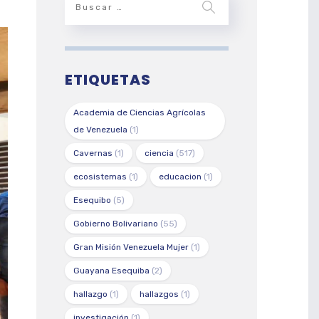
ETIQUETAS
Academia de Ciencias Agrícolas
de Venezuela
(1)
Cavernas
(1)
ciencia
(517)
ecosistemas
(1)
educacion
(1)
Esequibo
(5)
Gobierno Bolivariano
(55)
Gran Misión Venezuela Mujer
(1)
Guayana Esequiba
(2)
hallazgo
(1)
hallazgos
(1)
investigación
(1)