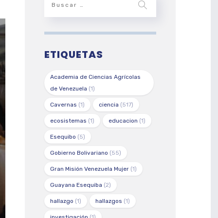
ETIQUETAS
Academia de Ciencias Agrícolas
de Venezuela
(1)
Cavernas
(1)
ciencia
(517)
ecosistemas
(1)
educacion
(1)
Esequibo
(5)
Gobierno Bolivariano
(55)
Gran Misión Venezuela Mujer
(1)
Guayana Esequiba
(2)
hallazgo
(1)
hallazgos
(1)
investigación
(1)