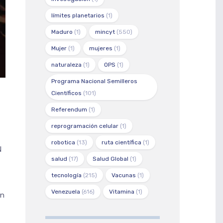
límites planetarios
(1)
Maduro
(1)
mincyt
(550)
Mujer
(1)
mujeres
(1)
naturaleza
(1)
OPS
(1)
Programa Nacional Semilleros
Científicos
(101)
Referendum
(1)
reprogramación celular
(1)
robotica
(13)
ruta científica
(1)
N
salud
(17)
Salud Global
(1)
tecnología
(215)
Vacunas
(1)
Venezuela
(616)
Vitamina
(1)
en