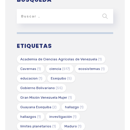
ETIQUETAS
Academia de Ciencias Agrícolas de Venezuela
(1)
Cavernas
(1)
ciencia
(517)
ecosistemas
(1)
educacion
(1)
Esequibo
(5)
Gobierno Bolivariano
(55)
Gran Misión Venezuela Mujer
(1)
Guayana Esequiba
(2)
hallazgo
(1)
hallazgos
(1)
investigación
(1)
límites planetarios
(1)
Maduro
(1)