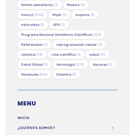
límites planetarios
(1)
Maduro
(1)
mincyt
(550)
Mujer
(1)
mujeres
(1)
naturaleza
(1)
OPS
(1)
Programa Nacional Semilleros Científicos
(101)
Referendum
(1)
reprogramación celular
(1)
robotica
(13)
ruta científica
(1)
salud
(17)
Salud Global
(1)
tecnología
(215)
Vacunas
(1)
Venezuela
(616)
Vitamina
(1)
MENU
INICIO
¿QUIÉNES SOMOS?