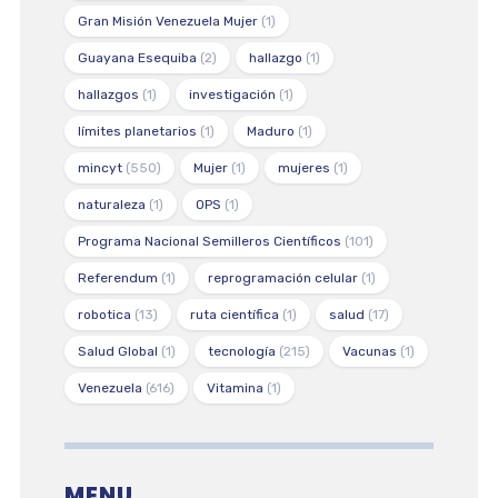
Gran Misión Venezuela Mujer
(1)
Guayana Esequiba
(2)
hallazgo
(1)
hallazgos
(1)
investigación
(1)
límites planetarios
(1)
Maduro
(1)
mincyt
(550)
Mujer
(1)
mujeres
(1)
naturaleza
(1)
OPS
(1)
Programa Nacional Semilleros Científicos
(101)
Referendum
(1)
reprogramación celular
(1)
robotica
(13)
ruta científica
(1)
salud
(17)
Salud Global
(1)
tecnología
(215)
Vacunas
(1)
Venezuela
(616)
Vitamina
(1)
MENU